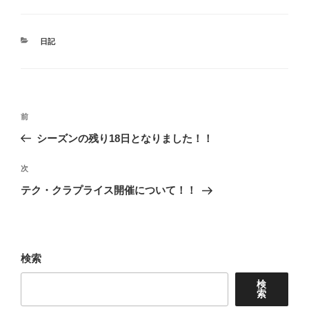
カ
日記
テ
ゴ
リ
ー
投
前
前
稿
の
シーズンの残り18日となりました！！
ナ
投
ビ
稿
次
次
ゲ
の
テク・クラプライス開催について！！
投
ー
稿
シ
ョ
検索
ン
検
索