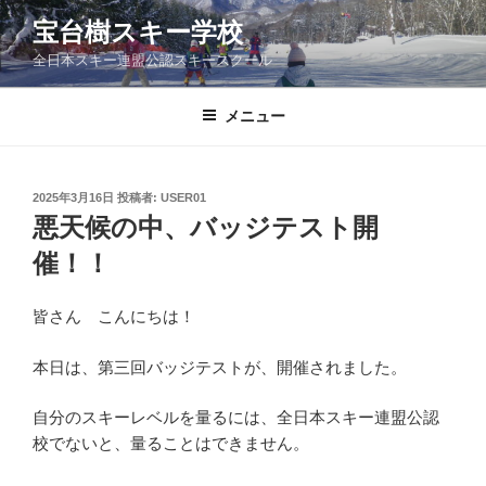
コ
宝台樹スキー学校
ン
全日本スキー連盟公認スキースクール
テ
ン
ツ
メニュー
へ
ス
キ
投
2025年3月16日
投稿者:
USER01
稿
ッ
悪天候の中、バッジテスト開
日:
プ
催！！
皆さん こんにちは！
本日は、第三回バッジテストが、開催されました。
自分のスキーレベルを量るには、全日本スキー連盟公認
校でないと、量ることはできません。