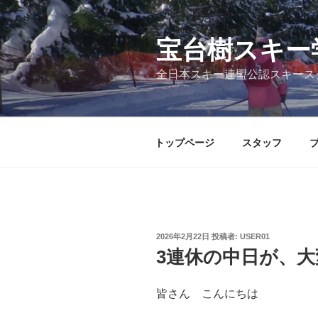
コ
ン
テ
宝台樹スキー
ン
全日本スキー連盟公認スキース
ツ
へ
ス
キ
トップページ
スタッフ
ッ
プ
投
2026年2月22日
投稿者:
USER01
稿
3連休の中日が、
日:
皆さん こんにちは