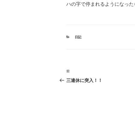
ハの字で停まれるようになった
カ
日記
テ
ゴ
リ
ー
投
前
前
稿
の
三連休に突入！！
投
ナ
稿
ビ
ゲ
ー
シ