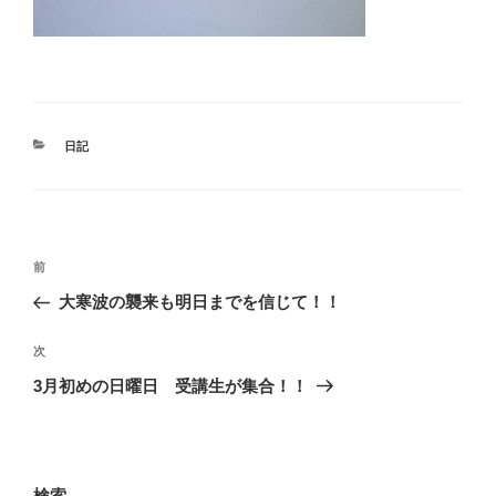
カ
日記
テ
ゴ
リ
ー
投
前
前
稿
の
大寒波の襲来も明日までを信じて！！
ナ
投
ビ
稿
次
次
ゲ
の
3月初めの日曜日 受講生が集合！！
投
ー
稿
シ
ョ
検索