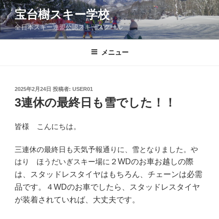
コ
宝台樹スキー学校
ン
全日本スキー連盟公認スキースクール
テ
ン
ツ
メニュー
へ
ス
キ
投
2025年2月24日
投稿者:
USER01
稿
ッ
3連休の最終日も雪でした！！
日:
プ
皆様 こんにちは。
三連休の最終日も天気予報通りに、雪となりました。や
はり ほうだいぎスキー場に
２WDのお車
お越しの際
は、スタッドレスタイヤはもちろん、チェーンは必需
品です。４WDのお車でしたら、スタッドレスタイヤ
が装着されていれば、大丈夫です。