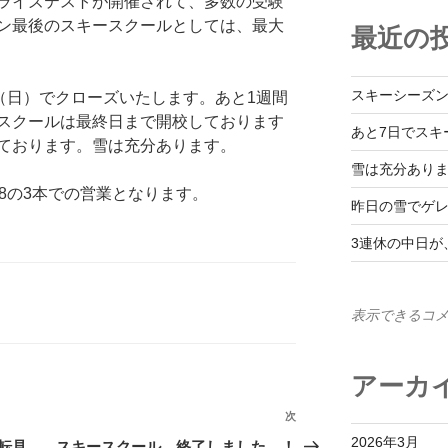
ライズテストが開催されて、多数の受験
ン最後のスキースクールとしては、最大
最近の
スキーシーズ
（日）でクローズいたします。あと1週間
スクールは最終日まで開校しております
あと7日でスキ
ております。雪は充分あります。
雪は充分あり
8の3本での営業となります。
昨日の雪でゲ
3連休の中日が
表示できるコ
アーカ
次
次
2026年3月
の
転見
スキースクール 終了しました。！