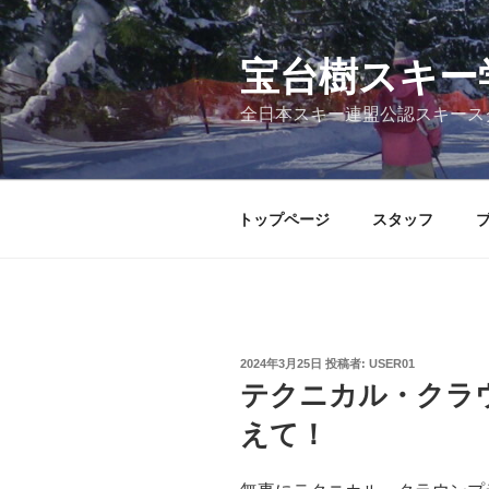
コ
ン
テ
宝台樹スキー
ン
全日本スキー連盟公認スキース
ツ
へ
ス
キ
トップページ
スタッフ
ッ
プ
投
2024年3月25日
投稿者:
USER01
稿
テクニカル・クラ
日:
えて！