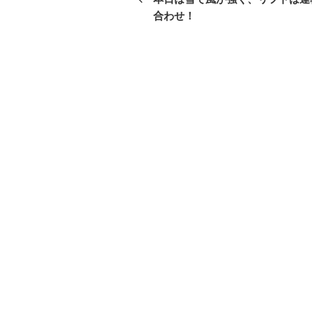
投
合わせ！
ナ
稿
ビ
ゲ
ー
シ
ョ
ン