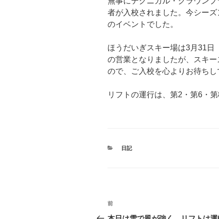
無事にテクニカル・クラウンプ
者が入校されました。今シーズ
のイベントでした。
ほうだいぎスキー場は3月31日
の営業となりましたが、スキー
ので、ご入校を心よりお待ちし
リフトの運行は、第2・第6・第
カ
日記
テ
ゴ
リ
ー
投
前
前
稿
の
本日は雪で風が強く、リフトは運