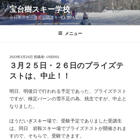
コ
宝台樹スキー学校
ン
全日本スキー連盟公認スキースクール
テ
ン
ツ
メニュー
へ
ス
キ
投
2023年3月24日
投稿者:
USER01
稿
ッ
３月２５日・２６日のプライズテ
日:
プ
ストは、中止！！
明日、明後日で行われる予定であった、プライズテスト
ですが、検定バーンの雪不足の為、残念ですが、中止と
なりました。
ほうだいぎスキー場で、受験予定でありました受講生
は、同日 岩鞍スキー場でプライズテストが開催されま
すので、そちらで、受験できます。