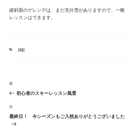
緩斜面のゲレンデは、まだ充分雪がありますので、一般
レッスンはできます。
カ
日記
テ
ゴ
リ
ー
投
前
前
稿
の
初心者のスキーレッスン風景
ナ
投
ビ
稿
次
次
ゲ
の
最終日！ 今シーズンもご入校ありがとうございました
投
ー
稿
シ