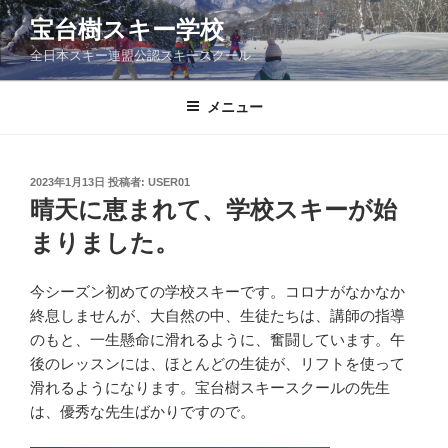
コ
宝台樹スキー学校
ン
全日本スキー連盟公認スキースクール
テ
ン
ツ
メニュー
へ
ス
キ
投
2023年1月13日
投稿者:
USER01
稿
ッ
晴天に恵まれて、学校スキーが始
日:
プ
まりました。
今シーズン初めての学校スキーです。コロナがなかなか
終息しませんが、大自然の中、生徒たちは、講師の指導
のもと、一生懸命に滑れるように、奮闘しています。午
後のレッスンには、ほとんどの生徒が、リフトを使って
滑れるようになります。宝台樹スキースクールの先生
は、優秀な先生ばかりですので。