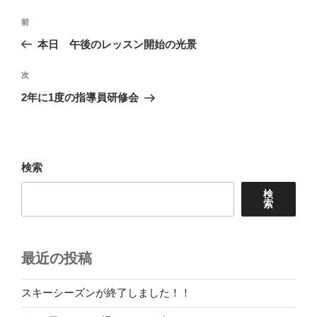
投
前
前
稿
の
本日 午後のレッスン開始の光景
ナ
投
ビ
稿
次
次
ゲ
の
2年に1度の指導員研修会
投
ー
稿
シ
ョ
検索
ン
検
索
最近の投稿
スキーシーズンが終了しました！！