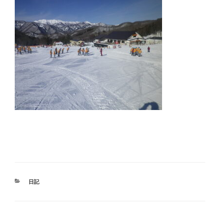
カ
日記
テ
ゴ
リ
ー