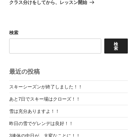
ゲ
の
クラス分けをしてから、レッスン開始
投
ー
稿
シ
ョ
検索
ン
検
索
最近の投稿
スキーシーズンが終了しました！！
あと7日でスキー場はクローズ！！
雪は充分ありますよ！！
昨日の雪でゲレンデは良好！！
3連休の中日が、大変なことに！！