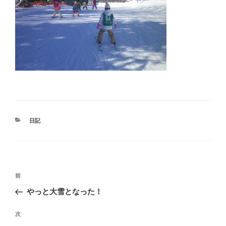
カ
日記
テ
ゴ
リ
ー
投
前
前
稿
の
やっと大雪となった！
ナ
投
ビ
稿
次
次