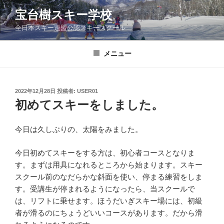
コ
宝台樹スキー学校
ン
全日本スキー連盟公認スキースクール
テ
ン
ツ
メニュー
へ
ス
キ
投
2022年12月28日
投稿者:
USER01
稿
ッ
初めてスキーをしました。
日:
プ
今日は久しぶりの、太陽をみました。
今日初めてスキーをする方は、初心者コースとなりま
す。まずは用具になれるところから始まります。スキー
スクール前のなだらかな斜面を使い、停まる練習をしま
す。受講生が停まれるようになったら、当スクールで
は、リフトに乗せます。ほうだいぎスキー場には、初級
者が滑るのにちょうどいいコースがあります。だから滑