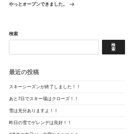
ゲ
の
やっとオープンできました。
投
ー
稿
シ
ョ
検索
ン
検
索
最近の投稿
スキーシーズンが終了しました！！
あと7日でスキー場はクローズ！！
雪は充分ありますよ！！
昨日の雪でゲレンデは良好！！