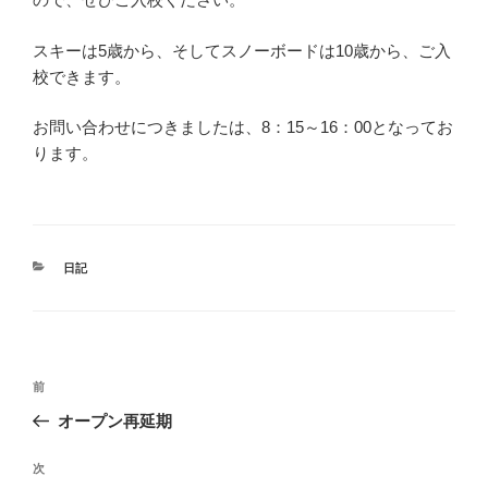
スキーは5歳から、そしてスノーボードは10歳から、ご入
校できます。
お問い合わせにつきましたは、8：15～16：00となってお
ります。
カ
日記
テ
ゴ
リ
ー
投
前
前
稿
の
オープン再延期
ナ
投
ビ
稿
次
次