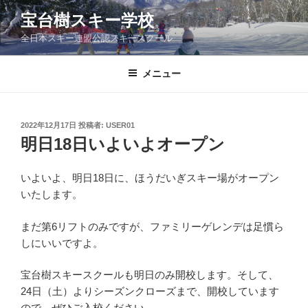
コ
宝台樹スキー学校
ン
全日本スキー連盟公認スキースクール
テ
ン
ツ
メニュー
へ
ス
キ
投
2022年12月17日
投稿者:
USER01
稿
ッ
明日18日いよいよオープン
日:
プ
いよいよ、明日18日に、ほうだいぎスキー場がオープン
いたします。
まだ第6リフトのみですが、ファミリーゲレンデは足慣ら
しにいいですよ。
宝台樹スキースクールも明日のみ開校します。そして、
24日（土）よりシーズンクローズまで、開校しています
ので、ぜひご入校ください。